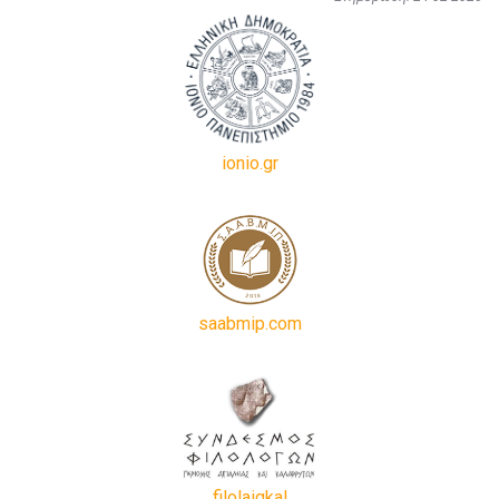
ionio.gr
saabmip.com
filolaigkal