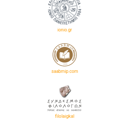
ionio.gr
saabmip.com
filolaigkal