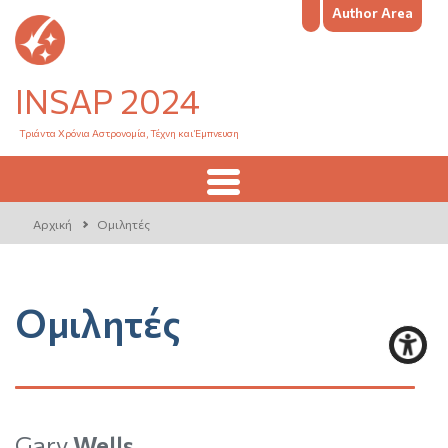
Author Area
INSAP 2024
Τριάντα Χρόνια Αστρονομία, Τέχνη και Έμπνευση
Αρχική
Ομιλητές
Ομιλητές
Gary
Wells