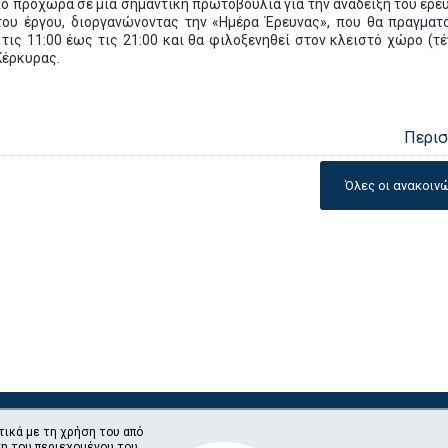
ιο προχωρά σε μια σημαντική πρωτοβουλία για την ανάδειξη του ερε
του έργου, διοργανώνοντας την «Ημέρα Έρευνας», που θα πραγματ
τις 11:00 έως τις 21:00 και θα φιλοξενηθεί στον κλειστό χώρο (τέ
Κέρκυρας.
Περι
Όλες οι ανακοιν
τικά με τη χρήση του από
η του περιεχομένου του