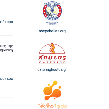
σσότερα
ahepahellas.org
σίες της
τημονική
cateringhoutos.gr
σσότερα