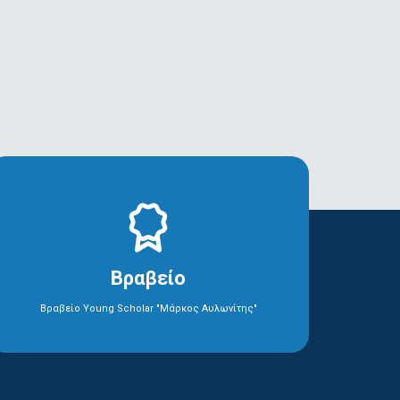
Βραβείο
Βραβείο Young Scholar "Μάρκος Αυλωνίτης"