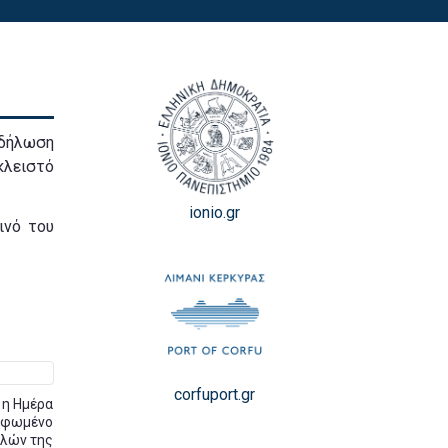
κδήλωση
κλειστό
ionio.gr
ινό του
corfuport.gr
 η Ημέρα
ορφωμένο
ελών της