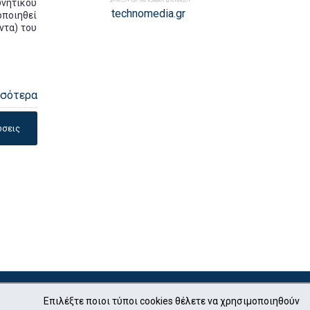
υνητικού
technomedia.gr
οποιηθεί
ντα) του
σσότερα
ώσεις
Επιλέξτε ποιοι τύποι cookies θέλετε να χρησιμοποιηθούν