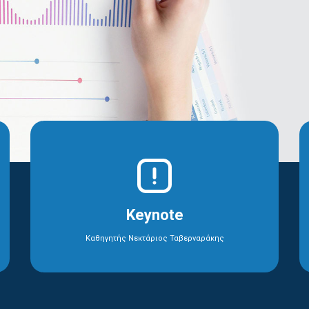
Keynote
Καθηγητής Νεκτάριος Ταβερναράκης