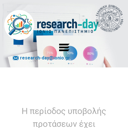
research-day@ionio.gr
Η περίοδος υποβολής
προτάσεων έχει