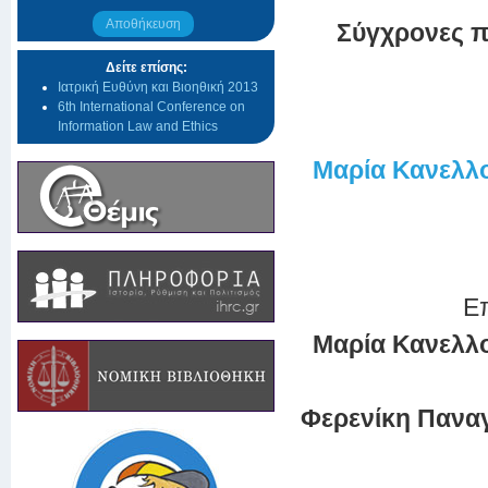
Αποθήκευση
Σύγχρονες π
Δείτε επίσης:
Ιατρική Ευθύνη και Βιοηθική 2013
6th International Conference on
Information Law and Ethics
Μαρία Κανελλ
Επ
Μαρία Κανελλο
Φερενίκη Πανα