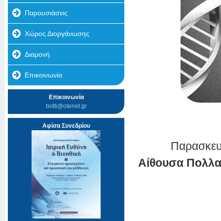
Παρουσιάσεις
Χώρος Διοργάνωσης
Διαμονή
Επικοινωνία
Επικοινωνία
botti@otenet.gr
Αφίσα Συνεδρίου
Παρασκευ
Αίθουσα Πολλα