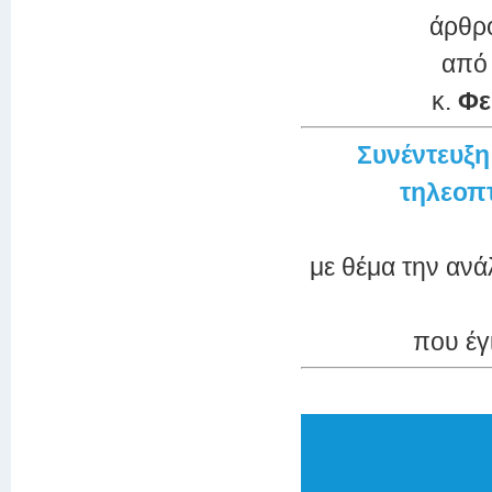
άρθρ
από
κ.
Φε
Συνέντευξ
τηλεοπ
με θέμα την ανά
που έγ