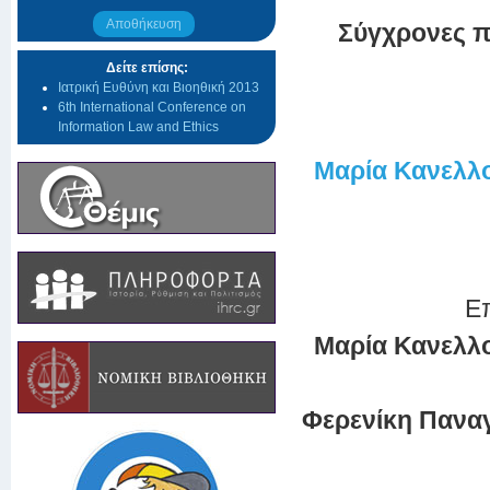
Αποθήκευση
Σύγχρονες π
Δείτε επίσης:
Ιατρική Ευθύνη και Βιοηθική 2013
6th International Conference on
Information Law and Ethics
Μαρία Κανελλ
Επ
Μαρία Κανελλο
Φερενίκη Πανα