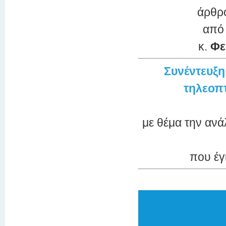
άρθρ
από
κ.
Φε
Συνέντευξ
τηλεοπ
με θέμα την ανά
που έγ