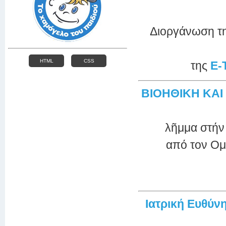
Διοργάνωση τη
HTML
CSS
της
E-
ΒΙΟΗΘΙΚΗ ΚΑΙ 
λῆμμα στήν 
από τον Ομ
Ιατρική Ευθύνη