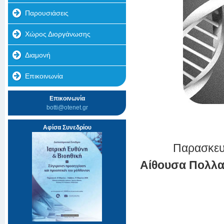
Παρουσιάσεις
Χώρος Διοργάνωσης
Διαμονή
Επικοινωνία
Επικοινωνία
botti@otenet.gr
Αφίσα Συνεδρίου
Παρασκευ
Αίθουσα Πολλα