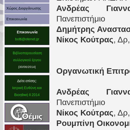
Ανδρέας Γιαννα
Χώρος Διοργάνωσης
Πανεπιστήμιο
Επικοινωνία
Δημήτρης Αναστα
Επικοινωνία
Νίκος Κούτρας
, Δρ
botti@otenet.gr
Βιβλιοπαρουσίαση
συλλογικού έργου
[30/06/2014]
Οργανωτική Επιτρ
Δείτε επίσης:
Ιατρική Ευθύνη και
Ανδρέας Γιαννα
Βιοηθική II 2014
Πανεπιστήμιο
Νίκος Κούτρας
, Δρ
Ρουμπίνη Οικονομ