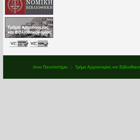
Ιόνιο Πανεπιστήμιο
::
Τμήμα Αρχειονομίας και Βιβλιοθηκο