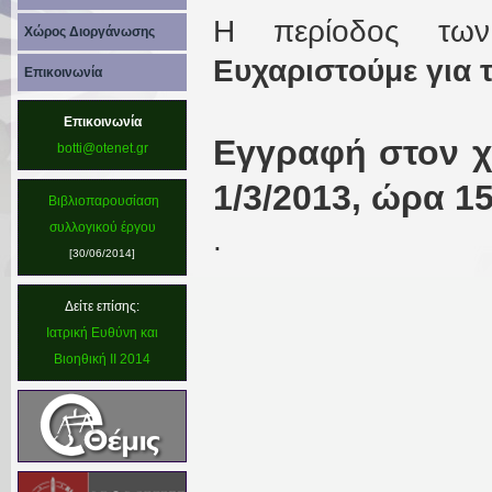
Η περίοδος των
Χώρος Διοργάνωσης
Ευχαριστούμε για 
Επικοινωνία
Επικοινωνία
Εγγραφή στον χ
botti@otenet.gr
1/3/2013, ώρα 15
Βιβλιοπαρουσίαση
συλλογικού έργου
.
[30/06/2014]
Δείτε επίσης:
Ιατρική Ευθύνη και
Βιοηθική II 2014