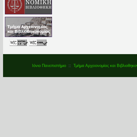
Ιόνιο Πανεπιστήμιο
::
Τμήμα Αρχειονομίας και Βιβλιοθηκο